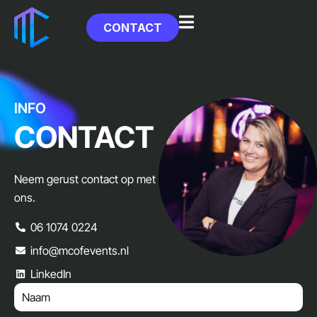
CONTACT
INFO
CONTACT
Neem gerust contact op met
ons.
06 1074 0224
info@mcofevents.nl
LinkedIn