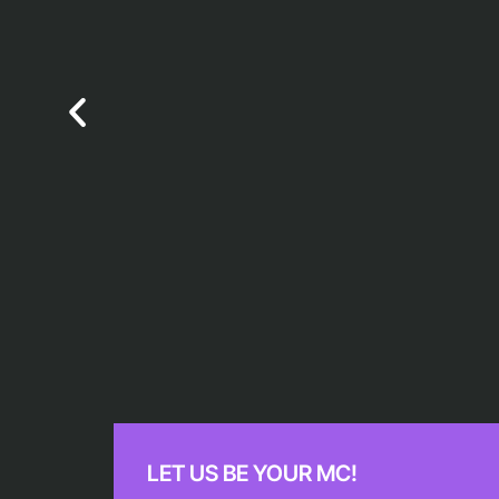
NATUURFESTIVAL “BOS VAN DE 
LET US BE YOUR MC!